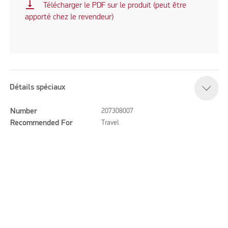
vertical_align_bottom
Télécharger le PDF sur le produit (peut être
apporté chez le revendeur)
Détails spéciaux
Number
207308007
Recommended For
Travel