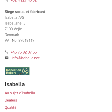
+32 4 227 46 32
Siège social et fabricant
Isabella A/S
Isabellahøj 3
7100 Vejle
Denmark
VAT No: 87619117
phone
+45 75 82 07 55
mail
info@isabella.net
Isabella
Au sujet d’Isabella
Dealers
Qualité