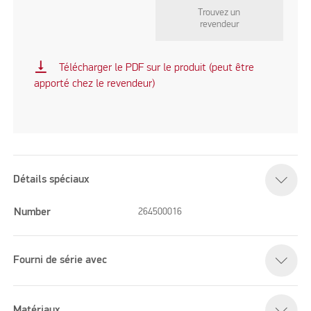
Trouvez un
revendeur
vertical_align_bottom
Télécharger le PDF sur le produit (peut être
apporté chez le revendeur)
Détails spéciaux
Number
264500016
Fourni de série avec
Matériaux