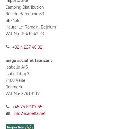
Importateur
Camping Distribution
Rue de Baronhaie 63
BE-468
Heure-Le-Romain, Belgium
VAT No. 194 6547 23
phone
+32 4 227 46 32
Siège social et fabricant
Isabella A/S
Isabellahøj 3
7100 Vejle
Denmark
VAT No: 87619117
phone
+45 75 82 07 55
mail
info@isabella.net