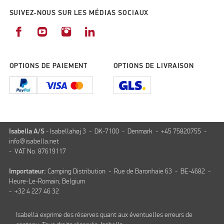
SUIVEZ-NOUS SUR LES MÉDIAS SOCIAUX
OPTIONS DE PAIEMENT
OPTIONS DE LIVRAISON
Isabella A/S
- Isabellahøj 3 - DK-7100 - Denmark - +45 75820755 -
info@isabella.net
- VAT No. 87619117
Importateur:
Camping Distribution - Rue de Baronhaie 63 - BE-4682 -
Heure-Le-Romain, Belgium
- +32 4 227 46 32
Isabella exprime des réserves quant aux éventuelles erreurs de