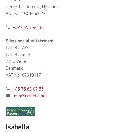
BE-468
Heure-Le-Romain, Belgium
VAT No. 194 6547 23
phone
+32 4 227 46 32
Siège social et fabricant
Isabella A/S
Isabellahøj 3
7100 Vejle
Denmark
VAT No: 87619117
phone
+45 75 82 07 55
mail
info@isabella.net
Isabella