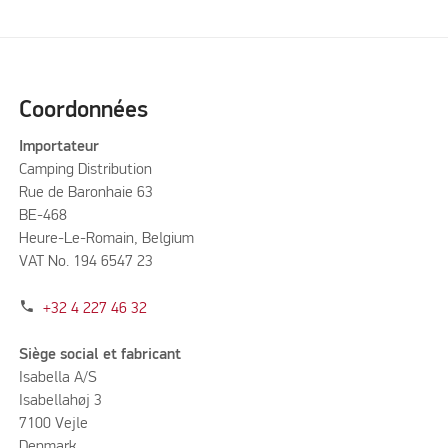
Please accept marketing cookies to watch this video
Coordonnées
Importateur
Camping Distribution
Rue de Baronhaie 63
BE-468
Heure-Le-Romain, Belgium
VAT No. 194 6547 23
phone
+32 4 227 46 32
Siège social et fabricant
Isabella A/S
Isabellahøj 3
7100 Vejle
Denmark