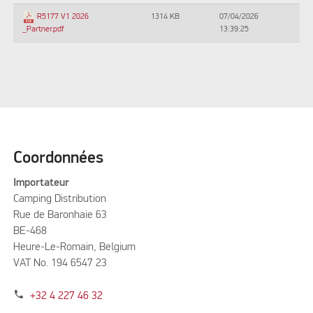
1314 KB
07/04/2026
R5177 V1 2026
13:39:25
_Partner.pdf
Coordonnées
Importateur
Camping Distribution
Rue de Baronhaie 63
BE-468
Heure-Le-Romain, Belgium
VAT No. 194 6547 23
phone
+32 4 227 46 32