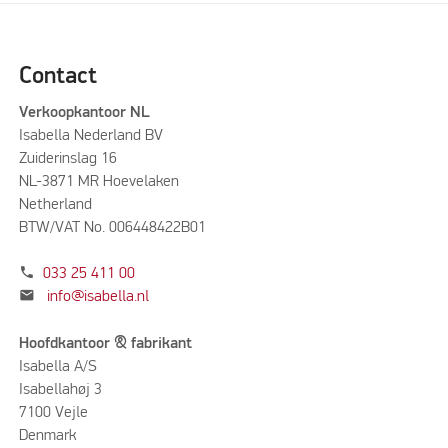
Contact
Verkoopkantoor NL
Isabella Nederland BV
Zuiderinslag 16
NL-3871 MR Hoevelaken
Netherland
BTW/VAT No. 006448422B01
phone
033 25 411 00
mail
info@isabella.nl
Hoofdkantoor & fabrikant
Isabella A/S
Isabellahøj 3
7100 Vejle
Denmark