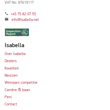
VAT No: 87619117
phone
+45 75 82 07 55
mail
info@isabella.net
Isabella
Over Isabella
Dealers
Kwaliteit
Beurzen
Winnaars competitie
Carrière & baan
Per
s
Contact