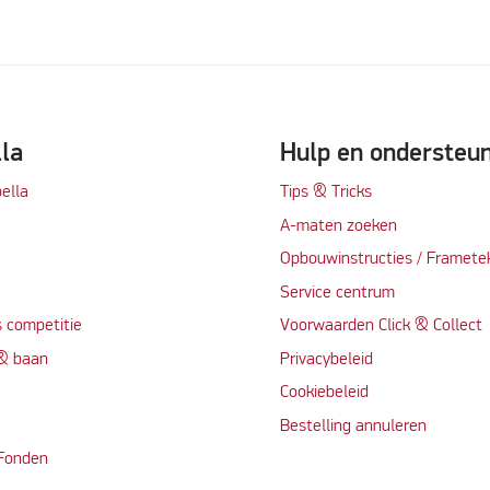
lla
Hulp en ondersteu
ella
Tips & Tricks
A-maten zoeken
t
Opbouwinstructies / Framete
Service centrum
 competitie
Voorwaarden Click & Collect
 & baan
Privacybeleid
Cookiebeleid
Bestelling annuleren
 Fonden