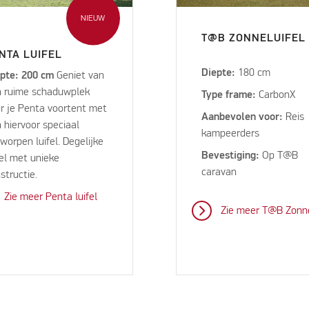
NIEUW
T@B ZONNELUIFEL
NTA LUIFEL
Diepte:
180 cm
epte: 200 cm
Geniet van
 ruime schaduwplek
Type frame:
CarbonX
r je Penta voortent met
Aanbevolen voor:
Reis
 hiervoor speciaal
kampeerders
worpen luifel. Degelijke
Bevestiging:
Op T@B
fel met unieke
caravan
structie.
Zie meer Penta luifel
Zie meer T@B Zonne