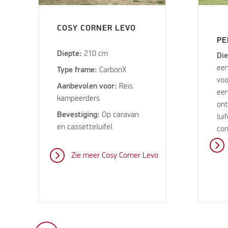
COSY CORNER LEVO
PE
Diepte:
210 cm
Di
een
Type frame:
CarbonX
voo
Aanbevolen voor:
Reis
een
kampeerders
ont
Bevestiging:
Op caravan
lui
en cassetteluifel
con
Zie meer Cosy Corner Levo