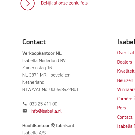
Bekijk al onze zonluifels
Contact
Isabe
Over Isab
Verkoopkantoor NL
Isabella Nederland BV
Dealers
Zuiderinslag 16
Kwalitei
NL-3871 MR Hoevelaken
Beurzen
Netherland
BTW/VAT No. 006448422B01
Winnaars
Carrière
phone
033 25 411 00
Per
s
mail
info@isabella.nl
Contact
Hoofdkantoor & fabrikant
Isabella
Isabella A/S