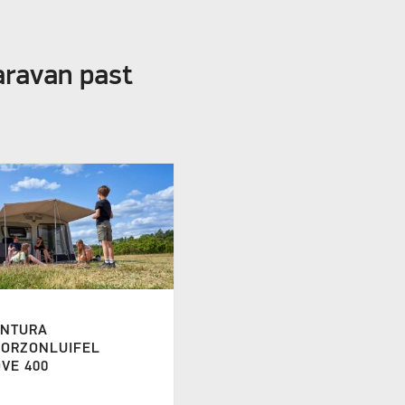
aravan past
ENTURA
OORZONLUIFEL
VE 400