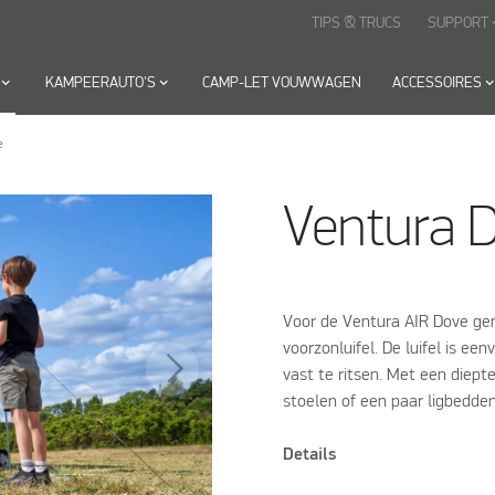
TIPS & TRUCS
SUPPORT
keyboard
yboard_arrow_down
KAMPEERAUTO'S
keyboard_arrow_down
CAMP-LET VOUWWAGEN
ACCESSOIRES
keyboard_arrow_
e
Ventura D
Voor de Ventura AIR Dove ge
voorzonluifel. De luifel is e
vast te ritsen. Met een diept
stoelen of een paar ligbedde
Details