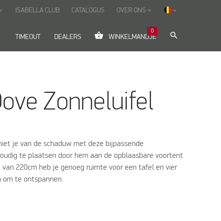
ISABELLA CLUB
CATALOGUS
OVER ONS
_arrow_down
keyboard_arrow_down
keyboard_arrow_down
0
shopping_basket
search
down
TIMEOUT
DEALERS
WINKELMANDJE
ove Zonneluifel
niet je van de schaduw met deze bijpassende
envoudig te plaatsen door hem aan de opblaasbare voortent
e van 220cm heb je genoeg ruimte voor een tafel en vier
n om te ontspannen.