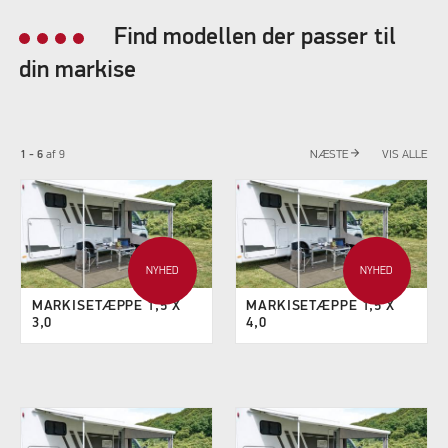
Find modellen der passer til
din markise
arrow_forward
1 - 6
af
9
NÆSTE
VIS ALLE
NYHED
NYHED
MARKISETÆPPE 1,5 X
MARKISETÆPPE 1,5 X
3,0
4,0