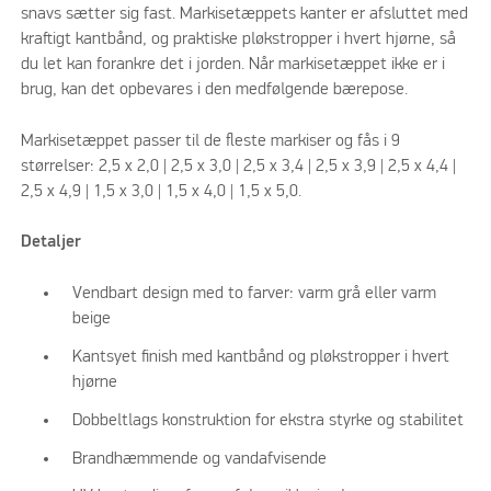
snavs sætter sig fast. Markisetæppets kanter er afsluttet med
kraftigt kantbånd, og praktiske pløkstropper i hvert hjørne, så
du let kan forankre det i jorden. Når markisetæppet ikke er i
brug, kan det opbevares i den medfølgende bærepose.
Markisetæppet passer til de fleste markiser og fås i 9
størrelser: 2,5 x 2,0 | 2,5 x 3,0 | 2,5 x 3,4 | 2,5 x 3,9 | 2,5 x 4,4 |
2,5 x 4,9 | 1,5 x 3,0 | 1,5 x 4,0 | 1,5 x 5,0.
Detaljer
Vendbart design med to farver: varm grå eller varm
beige
Kantsyet finish med kantbånd og pløkstropper i hvert
hjørne
Dobbeltlags konstruktion for ekstra styrke og stabilitet
Brandhæmmende og vandafvisende