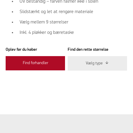
UV bestandig – farven falmer ikke i solen
Slidstærkt og let at rengøre materiale
Vælg mellem 9 størrelser
Inkl. 4 pløkker og bæretaske
Oplev før du køber
Find den rette størrelse
Find forhandler
Vælg type