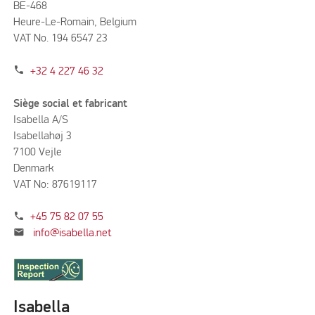
BE-468
Heure-Le-Romain, Belgium
VAT No. 194 6547 23
phone
+32 4 227 46 32
Siège social et fabricant
Isabella A/S
Isabellahøj 3
7100 Vejle
Denmark
VAT No: 87619117
phone
+45 75 82 07 55
mail
info@isabella.net
Isabella