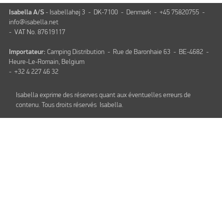
Isabella A/S
- Isabellahøj 3 - DK-7100 - Denmark - +45 75820755 -
info@isabella.net
- VAT No. 87619117
Importateur:
Camping Distribution - Rue de Baronhaie 63 - BE-4682 -
Heure-Le-Romain, Belgium
- +32 4 227 46 32
Isabella exprime des réserves quant aux éventuelles erreurs de
contenu. Tous droits réservés Isabella.