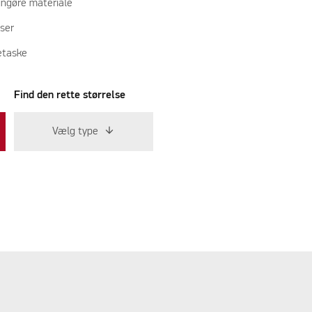
engøre materiale
ser
etaske
Find den rette størrelse
Vælg type