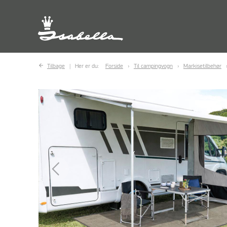
Tilbage
Her er du:
Forside
Til campingvogn
Markisetilbehør