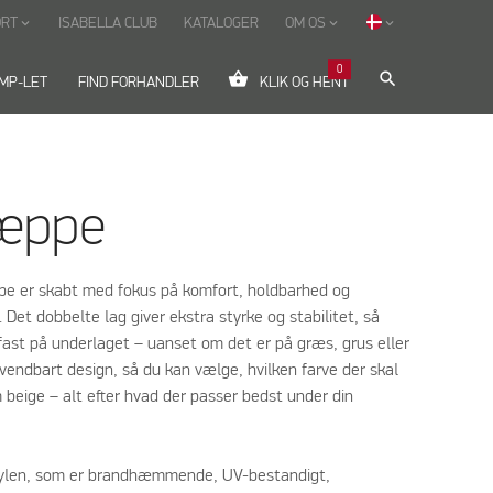
ORT
ISABELLA CLUB
KATALOGER
OM OS
keyboard_arrow_down
keyboard_arrow_down
keyboard_arrow_down
0
shopping_basket
search
MP-LET
FIND FORHANDLER
KLIK OG HENT
tæppe
pe er skabt med fokus på komfort, holdbarhed og
 Det dobbelte lag giver ekstra styrke og stabilitet, så
fast på underlaget – uanset om det er på græs, grus eller
vendbart design, så du kan vælge, hvilken farve der skal
 beige – alt efter hvad der passer bedst under din
opylen, som er brandhæmmende, UV-bestandigt,