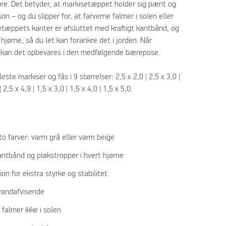
øre. Det betyder, at markisetæppet holder sig pænt og
n – og du slipper for, at farverne falmer i solen eller
etæppets kanter er afsluttet med kraftigt kantbånd, og
 hjørne, så du let kan forankre det i jorden. Når
, kan det opbevares i den medfølgende bærepose.
ste markiser og fås i 9 størrelser: 2,5 x 2,0 | 2,5 x 3,0 |
| 2,5 x 4,9 | 1,5 x 3,0 | 1,5 x 4,0 | 1,5 x 5,0.
o farver: varm grå eller varm beige
antbånd og pløkstropper i hvert hjørne
on for ekstra styrke og stabilitet
andafvisende
falmer ikke i solen