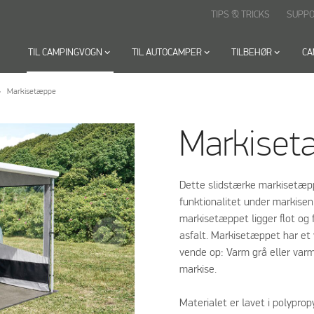
TIPS & TRICKS
SUPP
TIL CAMPINGVOGN
keyboard_arrow_down
TIL AUTOCAMPER
keyboard_arrow_down
TILBEHØR
keyboard_arrow_down
CA
Markisetæppe
Markise
Dette slidstærke markisetæp
funktionalitet under markisen.
markisetæppet ligger flot og 
asfalt. Markisetæppet har et 
vende op: Varm grå eller varm
markise.
Materialet er lavet i polypr