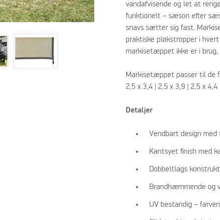
vandafvisende og let at reng
funktionelt – sæson efter sæso
snavs sætter sig fast. Markis
praktiske pløkstropper i hvert
markisetæppet ikke er i brug
Markisetæppet passer til de fle
2,5 x 3,4 | 2,5 x 3,9 | 2,5 x 4,4 
Detaljer
Vendbart design med t
Kantsyet finish med k
Dobbeltlags konstrukti
Brandhæmmende og v
UV bestandig – farven 