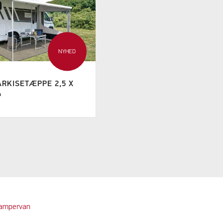
NYHED
RKISETÆPPE 2,5 X
4
 campervan