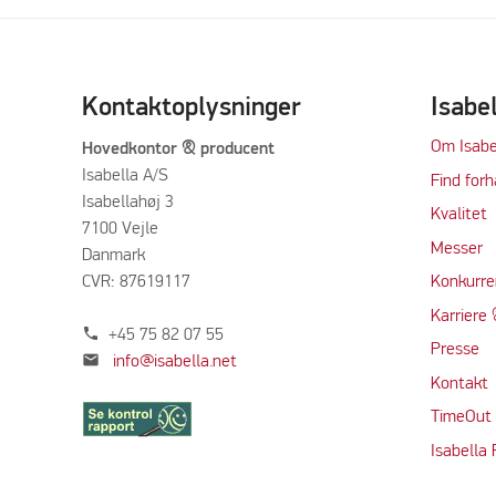
Kontaktoplysninger
Isabe
Om Isabe
Hovedkontor & producent
Isabella A/S
Find forh
Isabellahøj 3
Kvalitet
7100 Vejle
Messer
Danmark
CVR: 87619117
Konkurre
Karriere 
phone
+45 75 82 07 55
Presse
mail
info@isabella.net
Kontakt
TimeOut
Isabella