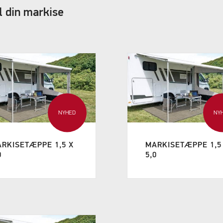
l din markise
NYHED
NY
RKISETÆPPE 1,5 X
MARKISETÆPPE 1,5
0
5,0