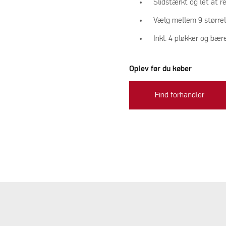
Slidstærkt og let at r
Vælg mellem 9 størrel
Inkl. 4 pløkker og bær
Oplev før du køber
Find forhandler