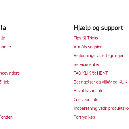
lla
Hjælp og support
lla
Tips & Tricks
andler
A-måls søgning
Vejledninger/steltegninger
Servicecenter
ncevindere
FAQ KLIK & HENT
& job
Betingelser og vilkår og KLI
Privatlivspolitik
Cookiepolitik
Indberetning vedr. produktsik
 Fonden
Fortryd køb