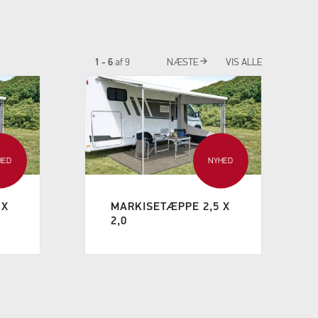
arrow_forward
1 - 6
af
9
NÆSTE
VIS ALLE
HED
NYHED
 X
MARKISETÆPPE 2,5 X
2,0