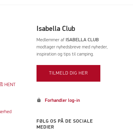
Isabella Club
Medlemmer af
ISABELLA CLUB
modtager nyhedsbreve med nyheder,
inspiration og tips til camping.
TILMELD DIG HER
K & HENT
lock
Forhandler log-in
kerhed
FØLG OS PÅ DE SOCIALE
MEDIER