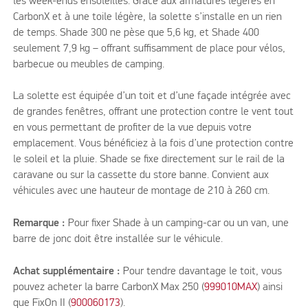
les week-ends ensoleillés. Grâce aux armatures légères en
CarbonX et à une toile légère, la solette s’installe en un rien
de temps. Shade 300 ne pèse que 5,6 kg, et Shade 400
seulement 7,9 kg – offrant suffisamment de place pour vélos,
barbecue ou meubles de camping.
La solette est équipée d’un toit et d’une façade intégrée avec
de grandes fenêtres, offrant une protection contre le vent tout
en vous permettant de profiter de la vue depuis votre
emplacement. Vous bénéficiez à la fois d’une protection contre
le soleil et la pluie. Shade se fixe directement sur le rail de la
caravane ou sur la cassette du store banne. Convient aux
véhicules avec une hauteur de montage de 210 à 260 cm.
Remarque :
Pour fixer Shade à un camping-car ou un van, une
barre de jonc doit être installée sur le véhicule.
Achat supplémentaire :
Pour tendre davantage le toit, vous
pouvez acheter la barre CarbonX Max 250 (
999010MAX
) ainsi
que FixOn II (
900060173
).