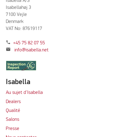
Isabella A/S
Isabellahøj 3
7100 Vejle
Denmark
VAT No: 87619117
phone
+45 75 82 07 55
mail
info@isabella.net
Isabella
Au sujet d’Isabella
Dealers
Qualité
Salons
Presse